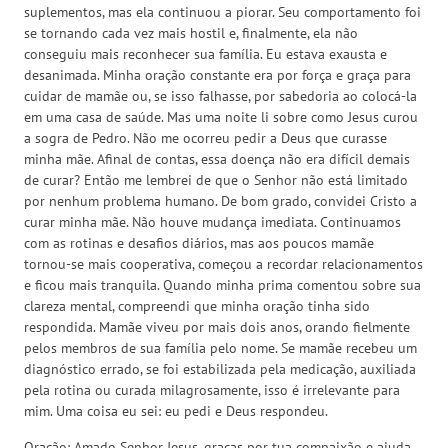
suplementos, mas ela continuou a piorar. Seu comportamento foi
se tornando cada vez mais hostil e, finalmente, ela não
conseguiu mais reconhecer sua família. Eu estava exausta e
desanimada. Minha oração constante era por força e graça para
cuidar de mamãe ou, se isso falhasse, por sabedoria ao colocá-la
em uma casa de saúde. Mas uma noite li sobre como Jesus curou
a sogra de Pedro. Não me ocorreu pedir a Deus que curasse
minha mãe. Afinal de contas, essa doença não era difícil demais
de curar? Então me lembrei de que o Senhor não está limitado
por nenhum problema humano. De bom grado, convidei Cristo a
curar minha mãe. Não houve mudança imediata. Continuamos
com as rotinas e desafios diários, mas aos poucos mamãe
tornou-se mais cooperativa, começou a recordar relacionamentos
e ficou mais tranquila. Quando minha prima comentou sobre sua
clareza mental, compreendi que minha oração tinha sido
respondida. Mamãe viveu por mais dois anos, orando fielmente
pelos membros de sua família pelo nome. Se mamãe recebeu um
diagnóstico errado, se foi estabilizada pela medicação, auxiliada
pela rotina ou curada milagrosamente, isso é irrelevante para
mim. Uma coisa eu sei: eu pedi e Deus respondeu.
Oração: Amado Senhor Jesus, graças por tua compaixão e ajuda.