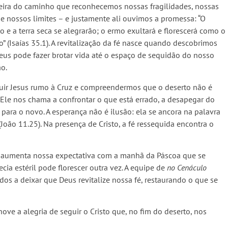
eira do caminho que reconhecemos nossas fragilidades, nossas
e nossos limites – e justamente ali ouvimos a promessa: “O
o e a terra seca se alegrarão; o ermo exultará e florescerá como o
o” (Isaías 35.1). A revitalização da fé nasce quando descobrimos
eus pode fazer brotar vida até o espaço de sequidão do nosso
o.
ir Jesus rumo à Cruz e compreendermos que o deserto não é
. Ele nos chama a confrontar o que está errado, a desapegar do
 para o novo. A esperança não é ilusão: ela se ancora na palavra
(João 11.25). Na presença de Cristo, a fé ressequida encontra o
, aumenta nossa expectativa com a manhã da Páscoa que se
cia estéril pode florescer outra vez. A equipe de
no Cenáculo
s a deixar que Deus revitalize nossa fé, restaurando o que se
e a alegria de seguir o Cristo que, no fim do deserto, nos