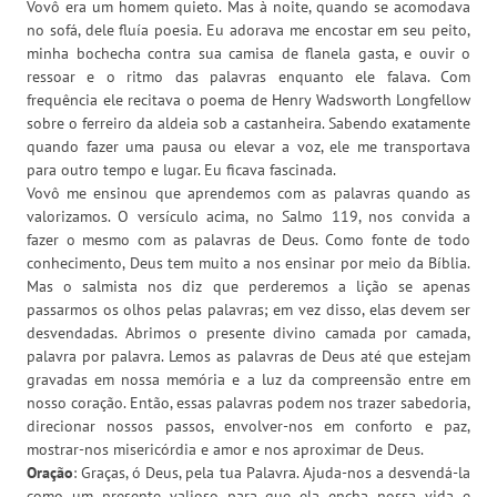
Vovô era um homem quieto. Mas à noite, quando se acomodava
no sofá, dele fluía poesia. Eu adorava me encostar em seu peito,
minha bochecha contra sua camisa de flanela gasta, e ouvir o
ressoar e o ritmo das palavras enquanto ele falava. Com
frequência ele recitava o poema de Henry Wadsworth Longfellow
sobre o ferreiro da aldeia sob a castanheira. Sabendo exatamente
quando fazer uma pausa ou elevar a voz, ele me transportava
para outro tempo e lugar. Eu ficava fascinada.
Vovô me ensinou que aprendemos com as palavras quando as
valorizamos. O versículo acima, no Salmo 119, nos convida a
fazer o mesmo com as palavras de Deus. Como fonte de todo
conhecimento, Deus tem muito a nos ensinar por meio da Bíblia.
Mas o salmista nos diz que perderemos a lição se apenas
passarmos os olhos pelas palavras; em vez disso, elas devem ser
desvendadas. Abrimos o presente divino camada por camada,
palavra por palavra. Lemos as palavras de Deus até que estejam
gravadas em nossa memória e a luz da compreensão entre em
nosso coração. Então, essas palavras podem nos trazer sabedoria,
direcionar nossos passos, envolver-nos em conforto e paz,
mostrar-nos misericórdia e amor e nos aproximar de Deus.
Oração
: Graças, ó Deus, pela tua Palavra. Ajuda-nos a desvendá-la
como um presente valioso para que ela encha nossa vida e