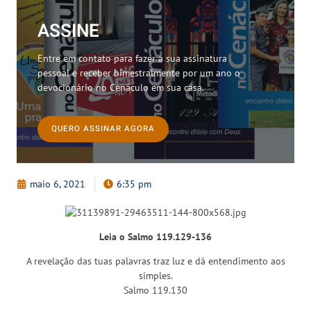
ASSINE
Entre em contato para fazer a sua assinatura
pessoal e receber bimestralmente por um ano o
devocionário no Cenáculo em sua casa.
QUERO ASSINAR AGORA
maio 6, 2021
6:35 pm
Leia o Salmo 119.129-136
A revelação das tuas palavras traz luz e dá entendimento aos
simples.
Salmo 119.130