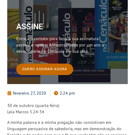
ASSINE
Entre em contato para fazer a sua assinatura
pessoal e receber bimestralmente por um ano o
devocionário no Cenáculo em sua casa.
QUERO ASSINAR AGORA
fevereiro 27, 2020
2:24 pm
30 de outubro (quarta-feira)
Leia Marcos 5.24-34
A minha palavra e a minha pregação não consistiram em
linguagem persuasiva de sabedoria, mas em demonstração do
Espírito e de poder, para que a fé que vocês têm não se apoiasse