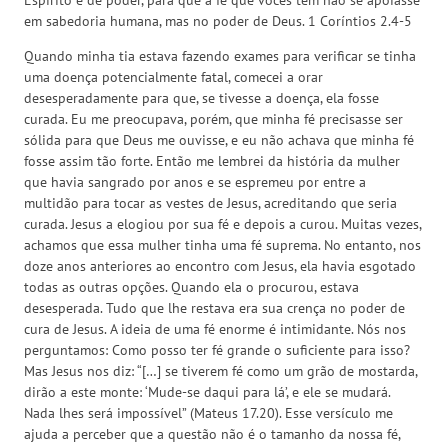
em sabedoria humana, mas no poder de Deus. 1 Coríntios 2.4-5
Quando minha tia estava fazendo exames para verificar se tinha
uma doença potencialmente fatal, comecei a orar
desesperadamente para que, se tivesse a doença, ela fosse
curada. Eu me preocupava, porém, que minha fé precisasse ser
sólida para que Deus me ouvisse, e eu não achava que minha fé
fosse assim tão forte. Então me lembrei da história da mulher
que havia sangrado por anos e se espremeu por entre a
multidão para tocar as vestes de Jesus, acreditando que seria
curada. Jesus a elogiou por sua fé e depois a curou. Muitas vezes,
achamos que essa mulher tinha uma fé suprema. No entanto, nos
doze anos anteriores ao encontro com Jesus, ela havia esgotado
todas as outras opções. Quando ela o procurou, estava
desesperada. Tudo que lhe restava era sua crença no poder de
cura de Jesus. A ideia de uma fé enorme é intimidante. Nós nos
perguntamos: Como posso ter fé grande o suficiente para isso?
Mas Jesus nos diz: “[…] se tiverem fé como um grão de mostarda,
dirão a este monte: ‘Mude-se daqui para lá’, e ele se mudará.
Nada lhes será impossível” (Mateus 17.20). Esse versículo me
ajuda a perceber que a questão não é o tamanho da nossa fé,