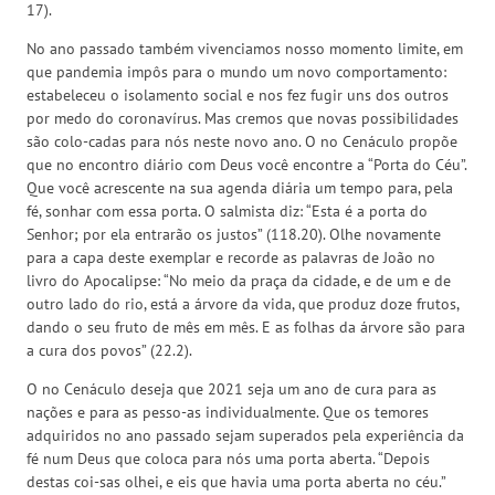
17).
No ano passado também vivenciamos nosso momento limite, em
que pandemia impôs para o mundo um novo comportamento:
estabeleceu o isolamento social e nos fez fugir uns dos outros
por medo do coronavírus. Mas cremos que novas possibilidades
são colo-cadas para nós neste novo ano. O no Cenáculo propõe
que no encontro diário com Deus você encontre a “Porta do Céu”.
Que você acrescente na sua agenda diária um tempo para, pela
fé, sonhar com essa porta. O salmista diz: “Esta é a porta do
Senhor; por ela entrarão os justos” (118.20). Olhe novamente
para a capa deste exemplar e recorde as palavras de João no
livro do Apocalipse: “No meio da praça da cidade, e de um e de
outro lado do rio, está a árvore da vida, que produz doze frutos,
dando o seu fruto de mês em mês. E as folhas da árvore são para
a cura dos povos” (22.2).
O no Cenáculo deseja que 2021 seja um ano de cura para as
nações e para as pesso-as individualmente. Que os temores
adquiridos no ano passado sejam superados pela experiência da
fé num Deus que coloca para nós uma porta aberta. “Depois
destas coi-sas olhei, e eis que havia uma porta aberta no céu.”