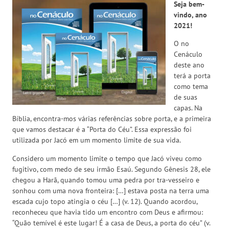
Seja bem-
vindo, ano
2021!
O no
Cenáculo
deste ano
terá a porta
como tema
de suas
capas. Na
Bíblia, encontra-mos várias referências sobre porta, e a primeira
que vamos destacar é a “Porta do Céu”. Essa expressão foi
utilizada por Jacó em um momento limite de sua vida.
Considero um momento limite o tempo que Jacó viveu como
fugitivo, com medo de seu irmão Esaú. Segundo Gênesis 28, ele
chegou a Harã, quando tomou uma pedra por tra-vesseiro e
sonhou com uma nova fronteira: […] estava posta na terra uma
escada cujo topo atingia o céu […] (v. 12). Quando acordou,
reconheceu que havia tido um encontro com Deus e afirmou:
“Quão temível é este lugar! É a casa de Deus, a porta do céu” (v.