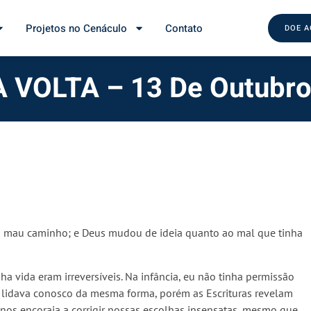
Projetos no Cenáculo
Contato
DOE 
 VOLTA – 13 De Outubro
u mau caminho; e Deus mudou de ideia quanto ao mal que tinha
 vida eram irreversíveis. Na infância, eu não tinha permissão
s lidava conosco da mesma forma, porém as Escrituras revelam
os encoraja a corrigir nossas escolhas insensatas, mesmo que