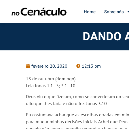
Home
Sobre nós
DANDO A
fevereiro 20, 2020
12:13 pm
13 de outubro (domingo)
Leia Jonas 1.1–3; 3.1–10
Deus viu o que fizeram, como se converteram do se
dito que lhes faria e não o fez. Jonas 3.10
Eu costumava achar que as escolhas erradas em minha
para mudar minhas decisões iniciais. Achei que Deu
que ele não apenas permite segundas chances, mas n