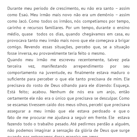
Durante meu período de crescimento, eu não era santo – assim
como Esaú. Meu irmão mais novo não era um demônio – assim
como Jacó. Como todos os irmãos, nós competíamos por tempo,
carinho e recursos familiares. Por um tempo, durante o ensino
médio, quase todos os dias, quando chegávamos em casa, eu
provocava tanto meu irmão mais novo que ele começava a brigar
comigo. Revendo essas situações, percebo que, se a situação
fosse inversa, eu provavelmente teria feito o mesmo.
Quando meu irmão me escreveu recentemente, talvez pela
terceira vez, manifestando arrependimento por seu
comportamento na juventude, eu finalmente estava maduro o
suficiente para perceber o que ele tanto precisava de mim. Ele
precisava do rosto de Deus olhando para ele dizendo: Esqueça.
Está feito; acabou. Nenhum de nós era um anjo, então
certamente ele não era o único que precisava se desculpar. Como
se escamas tivessem caído dos meus olhos, percebi que precisava
assegurar a meu irmão que ele estava perdoado e que o
fato de me procurar me ajudava a seguir em frente. Ele estava
fazendo todo o trabalho pesado. Até pedirmos perdão a alguém,
não podemos imaginar a sensação da glória de Deus que surge
quando nos entregamos dessa maneira em amor.