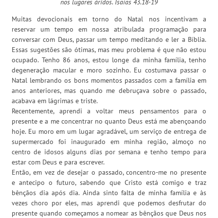
nos lugares áridos. Isaías 43.18-19
Muitas devocionais em torno do Natal nos incentivam a
reservar um tempo em nossa atribulada programação para
conversar com Deus, passar um tempo meditando e ler a Bíblia.
Essas sugestões são ótimas, mas meu problema é que não estou
ocupado. Tenho 86 anos, estou longe da minha família, tenho
degeneração macular e moro sozinho. Eu costumava passar o
Natal lembrando os bons momentos passados com a família em
anos anteriores, mas quando me debruçava sobre o passado,
acabava em lágrimas e triste.
Recentemente, aprendi a voltar meus pensamentos para o
presente e a me concentrar no quanto Deus está me abençoando
hoje. Eu moro em um lugar agradável, um serviço de entrega de
supermercado foi inaugurado em minha região, almoço no
centro de idosos alguns dias por semana e tenho tempo para
estar com Deus e para escrever.
Então, em vez de desejar o passado, concentro-me no presente
e antecipo o futuro, sabendo que Cristo está comigo e traz
bênçãos dia após dia. Ainda sinto falta de minha família e às
vezes choro por eles, mas aprendi que podemos desfrutar do
presente quando começamos a nomear as bênçãos que Deus nos