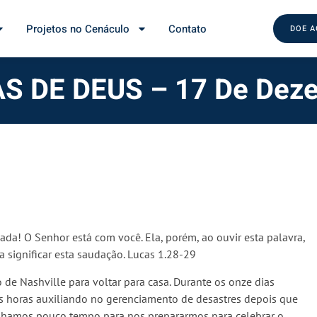
Projetos no Cenáculo
Contato
DOE 
 DE DEUS – 17 De Dez
iada! O Senhor está com você. Ela, porém, ao ouvir esta palavra,
 significar esta saudação. Lucas 1.28-29
e Nashville para voltar para casa. Durante os onze dias
s horas auxiliando no gerenciamento de desastres depois que
tínhamos pouco tempo para nos prepararmos para celebrar o