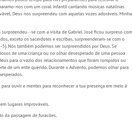
paramo-nos com um coral infantil cantando músicas natalinas
vável, Deus nos surpreendeu com aquelas vozes adoráveis. Minha
a surpreendeu- -se com a visita de Gabriel. José ficou surpreso co
odos, exceto os sacerdotes e escribas, surpreenderam-se com o
4-5). Nós também podemos ser surpreendidos por Deus. Se
siosos de uma criança ou no olhar desesperado de uma pessoa
 Deus para o vazio dos relacionamentos que foram rompidos ou
orte de um ente querido. Durante o Advento, podemos olhar para
nesperados.
 para ouvir e mentes para reconhecer a tua presença em meio à
 em lugares improváveis.
o da passagem de furacões.