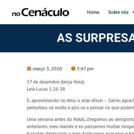
Home
Sobre nós
AS SURPRESAS
março 3, 2020
5:47 pm
17 de dezembro (terça-feira)
Leia Lucas 1.26-38
E, aproximando-se dela, o anjo disse: – Salve, agrac
perturbou-se muito e pôs-se a pensar no que poderia
Uma semana antes do Natal, chegamos ao aeroporto d
anteriores, meu marido e eu passamos muitas longa
furacões destruíram a área. Estávamos exaustos e 